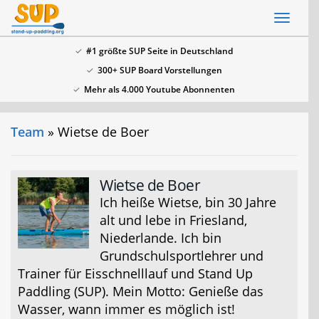
Skip
Toggl
to
naviga
main
#1 größte SUP Seite in Deutschland
content
300+ SUP Board Vorstellungen
x
Mehr als 4.000 Youtube Abonnenten
SSV: Große Bluefin Sonderangebote
In unserem SUP Board Test 2024 haben wir alle
Team
» Wietse de Boer
aktuellen Bluefin Boards getestet und waren
überzeugt! Aktuell gib es wieder große
Bluefin
Sonderangebote hier
.
Wietse de Boer
Ich heiße Wietse, bin 30 Jahre
alt und lebe in Friesland,
Niederlande. Ich bin
Grundschulsportlehrer und
Trainer für Eisschnelllauf und Stand Up
Paddling (SUP). Mein Motto: Genieße das
Wasser, wann immer es möglich ist!