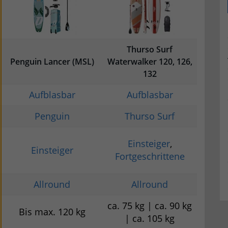
Thurso Surf
Penguin Lancer (MSL)
Waterwalker 120, 126,
132
Aufblasbar
Aufblasbar
Penguin
Thurso Surf
Einsteiger
,
Einsteiger
Fortgeschrittene
Allround
Allround
ca. 75 kg | ca. 90 kg
Bis max. 120 kg
| ca. 105 kg