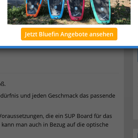
Jetzt Bluefin Angebote ansehen
oß.
 Bedürfnis und jeden Geschmack das passende
Voraussetzungen, die ein SUP Board für das
 kann man auch in Bezug auf die optische