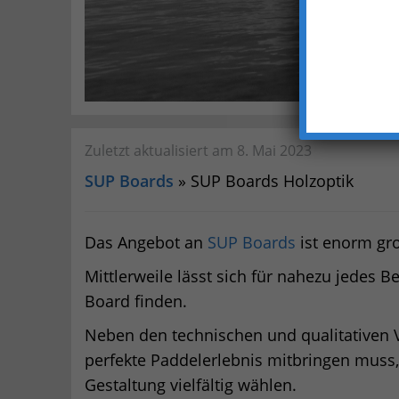
Zuletzt aktualisiert am 8. Mai 2023
SUP Boards
» SUP Boards Holzoptik
Das Angebot an
SUP Boards
ist enorm gr
Mittlerweile lässt sich für nahezu jedes
Board finden.
Neben den technischen und qualitativen 
perfekte Paddelerlebnis mitbringen muss,
Gestaltung vielfältig wählen.