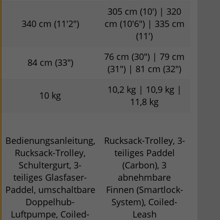
305 cm (10') | 320
340 cm (11'2")
cm (10'6") | 335 cm
(11')
76 cm (30") | 79 cm
84 cm (33")
(31") | 81 cm (32")
10,2 kg | 10,9 kg |
10 kg
11,8 kg
Bedienungsanleitung,
Rucksack-Trolley, 3-
Rucksack-Trolley,
teiliges Paddel
Schultergurt, 3-
(Carbon), 3
teiliges Glasfaser-
abnehmbare
Paddel, umschaltbare
Finnen (Smartlock-
Doppelhub-
System), Coiled-
Luftpumpe, Coiled-
Leash