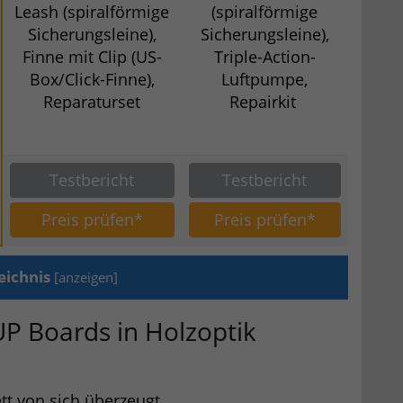
Leash (spiralförmige
(spiralförmige
Sicherungsleine),
Sicherungsleine),
Finne mit Clip (US-
Triple-Action-
Box/Click-Finne),
Luftpumpe,
Reparaturset
Repairkit
Testbericht
Testbericht
Preis prüfen*
Preis prüfen*
eichnis
[
anzeigen
]
P Boards in Holzoptik
tt von sich überzeugt.