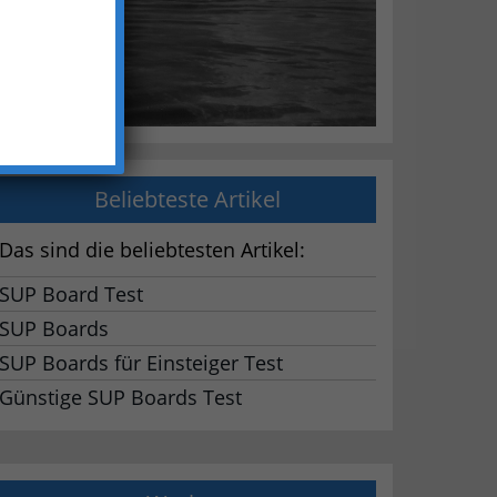
Beliebteste Artikel
Das sind die beliebtesten Artikel:
SUP Board Test
SUP Boards
SUP Boards für Einsteiger Test
Günstige SUP Boards Test