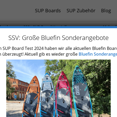
SUP Boards
SUP Zubehör
Blog
hland
300+ SUP Board Vorstellungen
Mehr al
 Jahr
Auch Paddel und Zubehör getestet
SUP Boa
SSV: Große Bluefin Sonderangebote
 SUP Board Test 2024 haben wir alle aktuellen Bluefin Boar
 überzeugt! Aktuell gib es wieder große
Bluefin Sonderange
 Holzoptik Test: Die 6 bes
Holzoptik SUP Boards