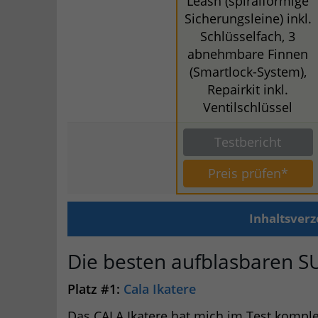
Leash (spiralförmige
Sicherungsleine) inkl.
Schlüsselfach, 3
abnehmbare Finnen
(Smartlock-System),
Repairkit inkl.
Ventilschlüssel
Testbericht
Preis prüfen*
Inhaltsverz
Die besten aufblasbaren SU
Platz #1:
Cala Ikatere
Das CALA Ikatere hat mich im Test komple