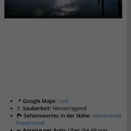
📍
Google Maps
:
Link
💧
Sauberkeit
: Hervorragend
🏞️
Sehenswertes in der Nähe
:
Herreninsel,
Fraueninsel
🚗
Anreise per Auto
: Über die A8 von