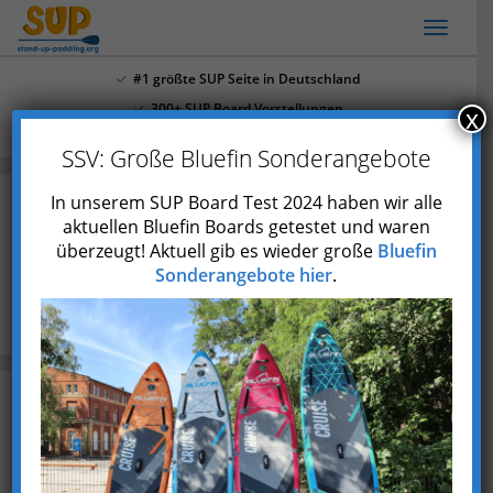
Skip
Toggl
to
naviga
main
#1 größte SUP Seite in Deutschland
content
300+ SUP Board Vorstellungen
x
Mehr als 4.000 Youtube Abonnenten
SSV: Große Bluefin Sonderangebote
In unserem SUP Board Test 2024 haben wir alle
aktuellen Bluefin Boards getestet und waren
überzeugt! Aktuell gib es wieder große
Bluefin
Die 17 schönsten Seen in Bayern
Sonderangebote hier
.
Blog
Die 17 schönsten Seen in Bayern (mit Fotos)
Zuletzt aktualisiert am 12. Dezember 2023
Bayern ist berühmt für seine malerischen