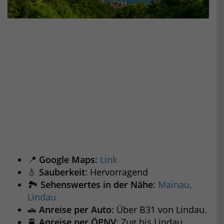
📍
Google Maps
:
Link
💧
Sauberkeit
: Hervorragend
🏞️
Sehenswertes in der Nähe
:
Mainau,
Lindau
🚗
Anreise per Auto
: Über B31 von Lindau.
🚆
Anreise per ÖPNV
: Zug bis Lindau.