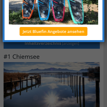
Bergseen.
Entdecke die schönsten natürlichen Juwelen!
Das sind die schönsten Seen in Bayern:
Jetzt Bluefin Angebote ansehen
Inhaltsverzeichnis
[
anzeigen
]
#1 Chiemsee