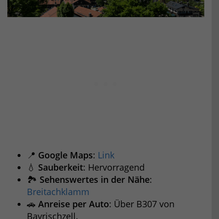
📍
Google Maps
:
Link
💧
Sauberkeit
: Hervorragend
🏞️
Sehenswertes in der Nähe
:
Breitachklamm
🚗
Anreise per Auto
: Über B307 von
Bayrischzell.