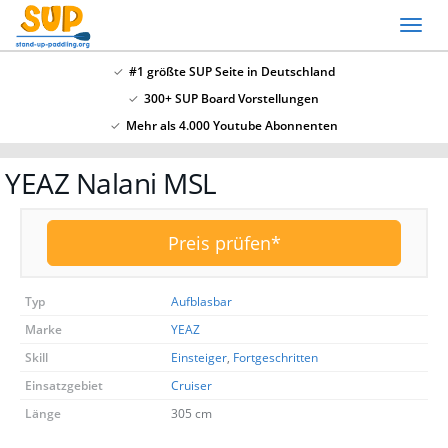
Skip
Toggl
to
naviga
main
#1 größte SUP Seite in Deutschland
content
300+ SUP Board Vorstellungen
x
Mehr als 4.000 Youtube Abonnenten
SSV: Große Bluefin Sonderangebote
YEAZ Nalani MSL
In unserem SUP Board Test 2024 haben wir alle
aktuellen Bluefin Boards getestet und waren
überzeugt! Aktuell gib es wieder große
Bluefin
Preis prüfen*
Sonderangebote hier
.
Typ
Aufblasbar
Marke
YEAZ
Skill
Einsteiger
,
Fortgeschritten
Einsatzgebiet
Cruiser
Länge
305 cm