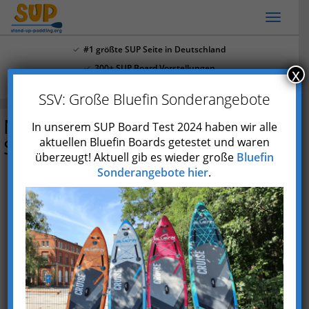
Skip
Toggl
to
naviga
main
#1 größte SUP Seite in Deutschland
content
300+ SUP Board Vorstellungen
x
Mehr als 4.000 Youtube Abonnenten
SSV: Große Bluefin Sonderangebote
Nemaxx Professional Carbon
In unserem SUP Board Test 2024 haben wir alle
Speed Paddel
aktuellen Bluefin Boards getestet und waren
überzeugt! Aktuell gib es wieder große
Bluefin
Sonderangebote hier
.
Preis prüfen*
Marke
Nemaxx
Paddeltyp
3-teiliges Stechpaddel
Blatt
Nylon (Polyamid)
Schaft
Carbon
Paddellänge
165 - 210 cm