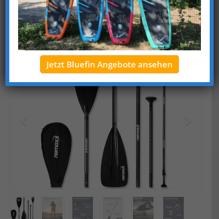
Gewicht
702,5 g
weitere Features
Anti-Twist-System, mit Längenskala
Jetzt Bluefin Angebote ansehen