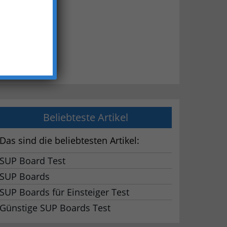
10 kg
Beliebteste Artikel
Das sind die beliebtesten Artikel:
SUP Board Test
SUP Boards
SUP Boards für Einsteiger Test
Günstige SUP Boards Test