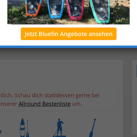
Gewicht
Jetzt Bluefin Angebote ansehen
ltlich. Schau dich stattdessen gerne bei
unserer
Allround Bestenliste
um.