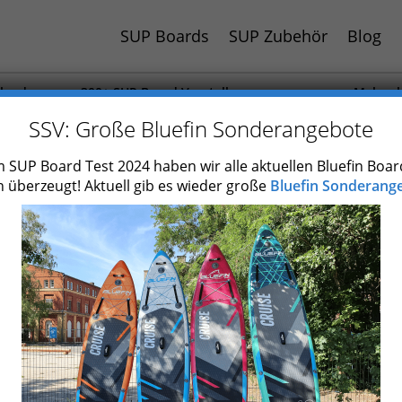
SUP Boards
SUP Zubehör
Blog
hland
300+ SUP Board Vorstellungen
Mehr al
 Jahr
Auch Paddel und Zubehör getestet
SUP Boa
SSV: Große Bluefin Sonderangebote
Naish Mana LT 2017
 SUP Board Test 2024 haben wir alle aktuellen Bluefin Boar
 überzeugt! Aktuell gib es wieder große
Bluefin Sonderange
Typ
Marke
Skill
Einsatzgebiet
max. Paddlergewicht
Länge
Breite