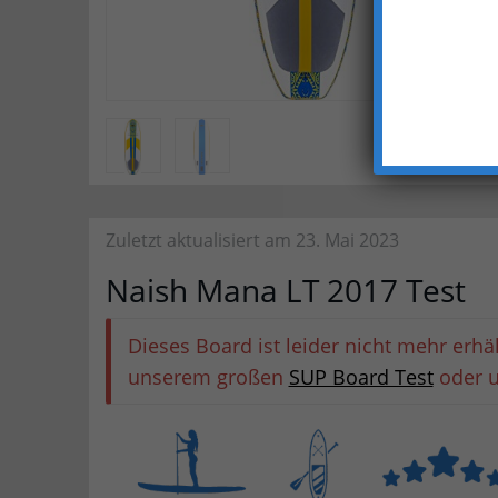
Zuletzt aktualisiert am 23. Mai 2023
Naish Mana LT 2017 Test
Dieses Board ist leider nicht mehr erhä
unserem großen
SUP Board Test
oder 