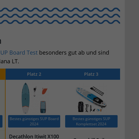
n
UP Board Test
besonders gut ab und sind
ana LT.
Platz 2
Platz 3
Bestes günstiges SUP Board
Bestes günstiges SUP
2024
Komplettset 2024
Decathlon Itiwit X100