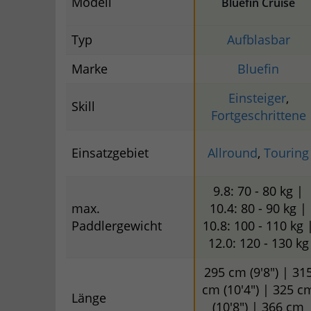
Modell
Bluefin Cruise
Typ
Aufblasbar
Marke
Bluefin
Einsteiger
,
Skill
Fortgeschrittene
Einsatzgebiet
Allround
,
Touring
9.8: 70 - 80 kg |
max.
10.4: 80 - 90 kg |
Paddlergewicht
10.8: 100 - 110 kg 
12.0: 120 - 130 kg
295 cm (9'8") | 31
cm (10'4") | 325 c
Länge
(10'8") | 366 cm