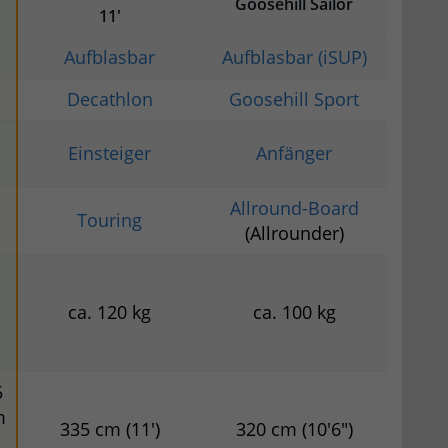
Goosehill Sailor
11′
Aufblasbar
Aufblasbar (iSUP)
Decathlon
Goosehill Sport
Einsteiger
Anfänger
Allround-Board
Touring
(Allrounder)
ca. 120 kg
ca. 100 kg
|
5
m
335 cm (11')
320 cm (10'6")