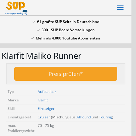
Skip
Toggl
to
naviga
main
#1 größte SUP Seite in Deutschland
content
300+ SUP Board Vorstellungen
x
Mehr als 4.000 Youtube Abonnenten
SSV: Große Bluefin Sonderangebote
Klarfit Maliko Runner
In unserem SUP Board Test 2024 haben wir alle
aktuellen Bluefin Boards getestet und waren
überzeugt! Aktuell gib es wieder große
Bluefin
Preis prüfen*
Sonderangebote hier
.
Typ
Aufblasbar
Marke
Klarfit
Skill
Einsteiger
Einsatzgebiet
Cruiser
(Mischung aus
Allround
und
Touring
)
max.
70 - 75 kg
Paddlergewicht