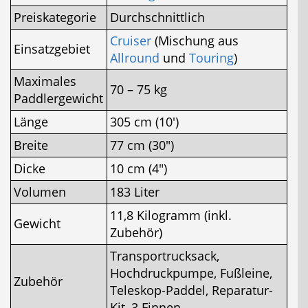
Preiskategorie
Durchschnittlich
Cruiser
(Mischung aus
Einsatzgebiet
Allround
und
Touring
)
Maximales
70 – 75 kg
Paddlergewicht
Länge
305 cm (10′)
Breite
77 cm (30″)
Dicke
10 cm (4″)
Volumen
183 Liter
11,8 Kilogramm (inkl.
Gewicht
Zubehör)
Transportrucksack,
Hochdruckpumpe, Fußleine,
Zubehör
Teleskop-Paddel, Reparatur-
Kit, 3 Finnen