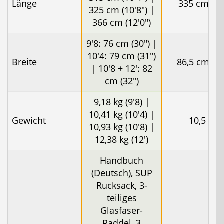
Länge
335 cm (11
325 cm (10'8") |
366 cm (12'0")
9'8: 76 cm (30") |
10'4: 79 cm (31")
Breite
86,5 cm (34
| 10'8 + 12': 82
cm (32")
9,18 kg (9'8) |
10,41 kg (10'4) |
Gewicht
10,5 kg
10,93 kg (10'8) |
12,38 kg (12')
Handbuch
(Deutsch), SUP
Rucksack, 3-
teiliges
Glasfaser-
Paddel, 3