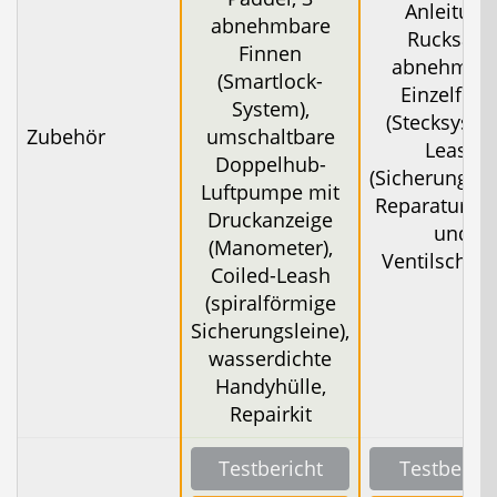
Anleitung
abnehmbare
Rucksack,
Finnen
abnehmba
(Smartlock-
Einzelfinn
System),
(Stecksyste
Zubehör
umschaltbare
Leash
Doppelhub-
(Sicherungsle
Luftpumpe mit
Reparaturfli
Druckanzeige
und
(Manometer),
Ventilschlüs
Coiled-Leash
(spiralförmige
Sicherungsleine),
wasserdichte
Handyhülle,
Repairkit
Testbericht
Testberich