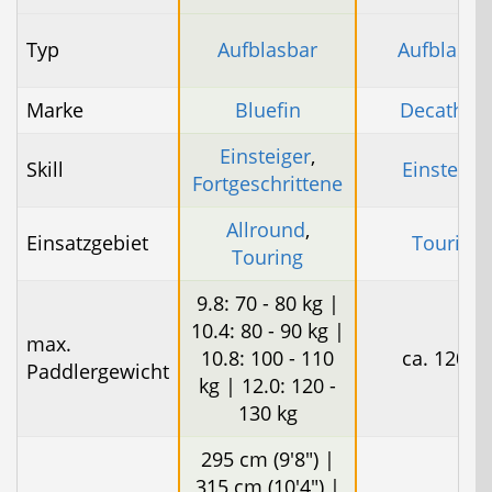
Typ
Aufblasbar
Aufblasba
Marke
Bluefin
Decathlo
Einsteiger
,
Skill
Einsteige
Fortgeschrittene
Allround
,
Einsatzgebiet
Touring
Touring
9.8: 70 - 80 kg |
10.4: 80 - 90 kg |
max.
10.8: 100 - 110
ca. 120 k
Paddlergewicht
kg | 12.0: 120 -
130 kg
295 cm (9'8") |
315 cm (10'4") |