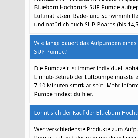
Blueborn Hochdruck SUP Pumpe aufgep
Luftmatratzen, Bade- und Schwimmhilfen
und natürlich auch SUP-Boards (bis 14,5 
Wie lange dauert das Aufpumpen eines
SUP Pumpe?
Die Pumpzeit ist immer individuell ab
Einhub-Betrieb der Luftpumpe müsste e
7-10 Minuten startklar sein. Mehr Info
Pumpe findest du hier.
Lohnt sich der Kauf der Blueborn Hoc
Wer verschiedenste Produkte zum Aufpum
Pumpe hat, mit der man möglichst vielse