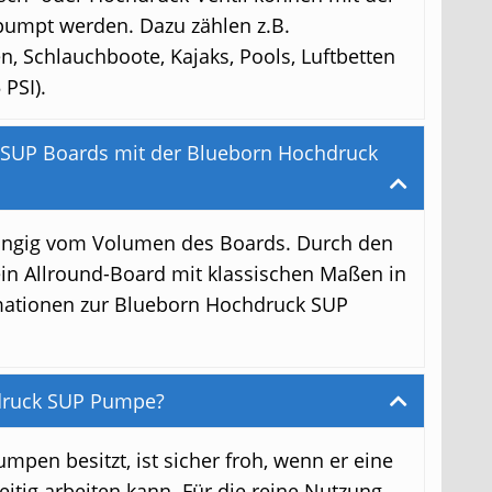
umpt werden. Dazu zählen z.B.
, Schlauchboote, Kajaks, Pools, Luftbetten
PSI).
 SUP Boards mit der Blueborn Hochdruck
hängig vom Volumen des Boards. Durch den
in Allround-Board mit klassischen Maßen in
rmationen zur Blueborn Hochdruck SUP
hdruck SUP Pumpe?
pen besitzt, ist sicher froh, wenn er eine
itig arbeiten kann. Für die reine Nutzung