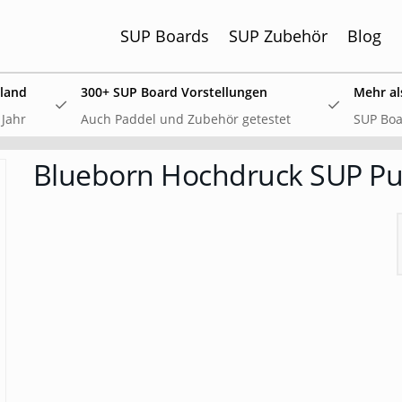
SUP Boards
SUP Zubehör
Blog
hland
300+ SUP Board Vorstellungen
Mehr al
 Jahr
Auch Paddel und Zubehör getestet
SUP Boa
SSV: Große Bluefin Sonderangebote
Blueborn Hochdruck SUP P
 SUP Board Test 2024 haben wir alle aktuellen Bluefin Boar
 überzeugt! Aktuell gib es wieder große
Bluefin Sonderange