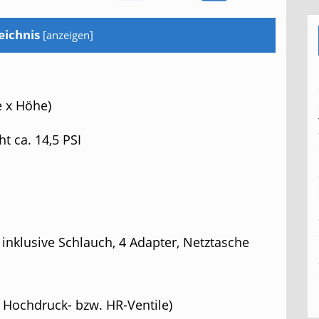
eichnis
[
anzeigen
]
e x Höhe)
t ca. 14,5 PSI
nklusive Schlauch, 4 Adapter, Netztasche
 Hochdruck- bzw. HR-Ventile)