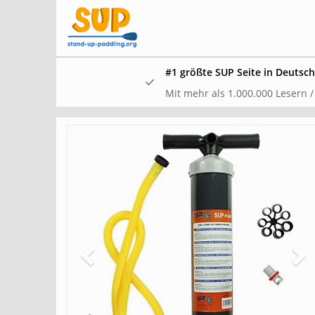
Skip
to
main
content
#1 größte SUP Seite in Deutsc
Mit mehr als 1.000.000 Lesern /
In unserem
und waren