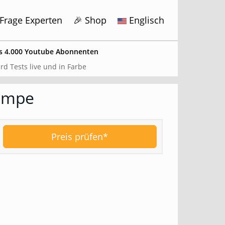
Frage Experten
🎉 Shop
Englisch
s 4.000 Youtube Abonnenten
x
rd Tests live und in Farbe
umpe
ds getestet
bote hier
.
Preis prüfen*