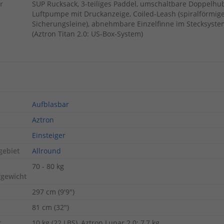
r
SUP Rucksack, 3-teiliges Paddel, umschaltbare Doppelhu
Luftpumpe mit Druckanzeige, Coiled-Leash (spiralförmig
Sicherungsleine), abnehmbare Einzelfinne im Stecksyste
(Aztron Titan 2.0: US-Box-System)
Aufblasbar
Aztron
Einsteiger
gebiet
Allround
70 - 80 kg
rgewicht
297 cm (9'9")
81 cm (32")
t
10 kg (22 LBS), Aztron Lunar 2.0: 7,7 kg