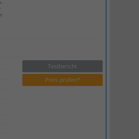
b-
e
m
Testbericht
Preis prüfen*