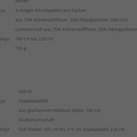
Aztron
typ
3-teiliges Einzelpaddel aus Carbon
aus 70% Kohlenstofffaser, 30% Fiberglasfaser, 840 cm2
Carbonschaft aus 70% Kohlenstofffaser, 30% Fiberglasfase
länge
180 cm bis 220 cm
t
725 g
Aztron
typ
Doppelpaddel
aus glasfaserverstärktem Nylon, 760 cm
Aluminiumschaft
länge
SUP Paddel 165 cm bis 215 cm, Kajakpaddel 224 cm