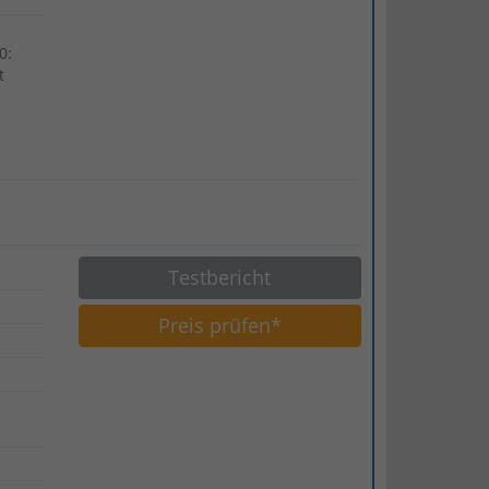
0:
t
Testbericht
Preis prüfen*