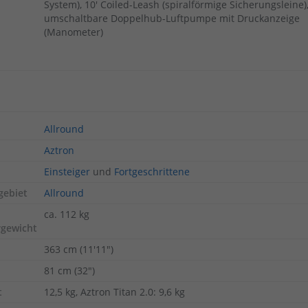
System), 10' Coiled-Leash (spiralförmige Sicherungsleine)
umschaltbare Doppelhub-Luftpumpe mit Druckanzeige
(Manometer)
Allround
Aztron
Einsteiger
und
Fortgeschrittene
gebiet
Allround
ca. 112 kg
rgewicht
363 cm (11'11")
81 cm (32")
t
12,5 kg, Aztron Titan 2.0: 9,6 kg