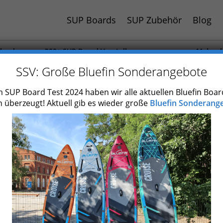
SUP Boards
SUP Zubehör
Blog
hland
300+ SUP Board Vorstellungen
Mehr al
 Jahr
Auch Paddel und Zubehör getestet
SUP Boa
SSV: Große Bluefin Sonderangebote
n
ergab
41
Treffer
 SUP Board Test 2024 haben wir alle aktuellen Bluefin Boar
 überzeugt! Aktuell gib es wieder große
Bluefin Sonderange
ereiche kannst Du die Ergebnisliste verfeinern.
iten
Aztron
typ
3-teiliges Stechpaddel