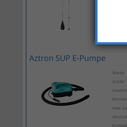
Blatt
Schaft
Paddel
Gewich
Aztron SUP E-Pumpe
Marke
Größe
Gewich
Betrieb
max. Lu
Abscha
Kompati