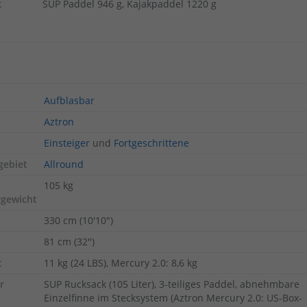
t
SUP Paddel 946 g, Kajakpaddel 1220 g
Aufblasbar
Aztron
Einsteiger
und
Fortgeschrittene
gebiet
Allround
105 kg
rgewicht
330 cm (10'10")
81 cm (32")
t
11 kg (24 LBS), Mercury 2.0: 8,6 kg
r
SUP Rucksack (105 Liter), 3-teiliges Paddel, abnehmbare
Einzelfinne im Stecksystem (Aztron Mercury 2.0: US-Box-