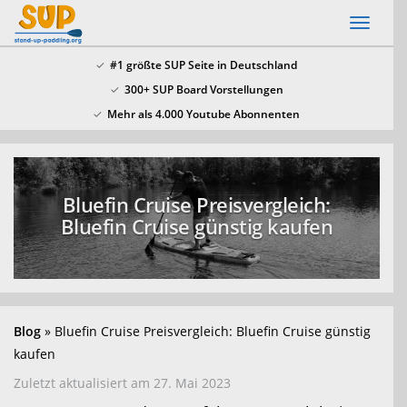
Skip
Toggl
to
naviga
main
#1 größte SUP Seite in Deutschland
content
300+ SUP Board Vorstellungen
x
Mehr als 4.000 Youtube Abonnenten
SSV: Große Bluefin Sonderangebote
In unserem SUP Board Test 2024 haben wir alle
aktuellen Bluefin Boards getestet und waren
Bluefin Cruise Preisvergleich:
überzeugt! Aktuell gib es wieder große
Bluefin
Bluefin Cruise günstig kaufen
Sonderangebote hier
.
Blog
Bluefin Cruise Preisvergleich: Bluefin Cruise günstig
kaufen
Zuletzt aktualisiert am 27. Mai 2023